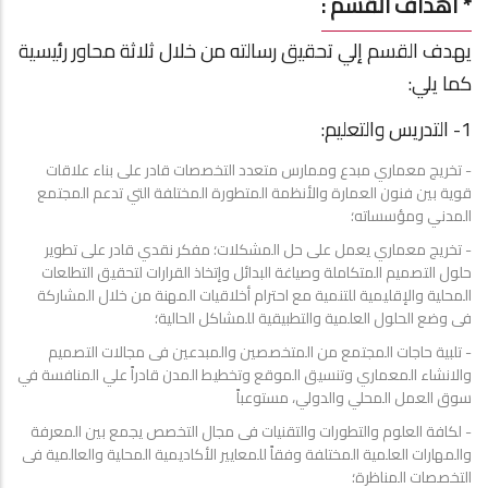
* أهداف القسم :
يهدف القسم إلي تحقيق رسالته من خلال ثلاثة محاور رئيسية
كما يلي:
1- التدريس والتعليم:
- تخريج معماري مبدع وممارس متعدد التخصصات قادر على بناء علاقات
قوية بين فنون العمارة والأنظمة المتطورة المختلفة التي تدعم المجتمع
المدني ومؤسساته؛
- تخريج معماري يعمل على حل المشكلات؛ مفكر نقدي قادر على تطوير
حلول التصميم المتكاملة وصياغة البدائل وإتخاذ القرارات لتحقيق التطلعات
المحلية والإقليمية للتنمية مع احترام أخلاقيات المهنة من خلال المشاركة
فى وضع الحلول العلمية والتطبيقية للمشاكل الحالية؛
- تلبية حاجات المجتمع من المتخصصين والمبدعين فى مجالات التصميم
والانشاء المعماري وتنسيق الموقع وتخطيط المدن قادراً علي المنافسة في
سوق العمل المحلي والدولي، مستوعباً
- لكافة العلوم والتطورات والتقنيات فى مجال التخصص يجمع بين المعرفة
والمهارات العلمية المختلفة وفقاً للمعايير الأكاديمية المحلية والعالمية فى
التخصصات المناظرة؛