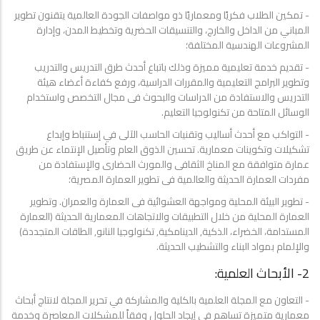
- تمكين الطلاب فكريًا ومعماريًا ذو مواصفات الجودة العالمية يتقنون تطوير
المباني من الداخل والخارج، والتنسيقات الحضرية وتخطيط المدن، وإدارة
المشروعات الهندسية المختلفة؛
- تقديم خدمة تعليمية مميزة وذلك باتباع أحدث طرق التدريس والتدريب
وتطوير البرامج التعليمية والمقررات الدراسية، ورفع كفاءة أعضاء هيئة
التدريس والاستفادة من الدراسات والبحوث فى مجال التخصص واستخدام
الوسائل المتاحة من تكنولوجيا التعليم.
- التواكب مع أحدث أساليب وتقنيات الحاسب الآلى في إستنباط وإبداع
تشكيلات وتكوينات معمارية. تحسين الذوق العام وتأصيل الإنتماء عن طريق
عمارة متوافقة مع المناخ الثقافى والمورث الحضارى والإستفادة من
مفردات العمارة الحديثة والعالمية فى تطوير العمارة المصرية؛
- تطوير البيئة المحلية ومواجهة العشوائية فى العمارة والعمران. وتطوير
العمارة المحلية من خلال التطبيقات والاتجاهات المعمارية الحديثة (العمارة
المستدامة، الخضراء، الذكية, الدينامكية, تكنولوجيا النانو, الطاقات المتجددة)
والإلمام بمواد البناء والتشطيب الحديثة.
2- الأبحاث العلمية:
- التعاون مع المجلة العلمية بالكلية والمشاركة في تحرير المجلة لانتاج أبحاث
معمارية متميزة تساهم في إيجاد الحلول وفقاً للمشكلات المعاصرة وخدمة