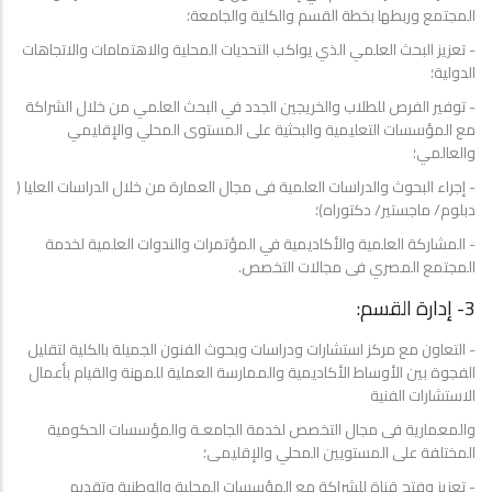
المجتمع وربطها بخطة القسم والكلية والجامعة؛
- تعزيز البحث العلمي الذي يواكب التحديات المحلية والاهتمامات والاتجاهات
الدولية؛
- توفير الفرص للطلاب والخريجين الجدد في البحث العلمي من خلال الشراكة
مع المؤسسات التعليمية والبحثية على المستوى المحلي والإقليمي
والعالمي؛
- إجراء البحوث والدراسات العلمية فى مجال العمارة من خلال الدراسات العليا (
دبلوم/ ماجستير/ دكتوراه)؛
- المشاركة العلمية والأكاديمية في المؤتمرات والندوات العلمية لخدمة
المجتمع المصري فى مجالات التخصص.
3- إدارة القسم:
- التعاون مع مركز استشارات ودراسات وبحوث الفنون الجميلة بالكلية لتقليل
الفجوة بين الأوساط الأكاديمية والممارسة العملية للمهنة والقيام بأعمال
الاستشارات الفنية
والمعمارية فى مجال التخصص لخدمة الجامعـة والمؤسسات الحكومية
المختلفة على المستويين المحلي والإقليمى؛
- تعزيز وفتح قناة للشراكة مع المؤسسات المحلية والوطنية وتقديم