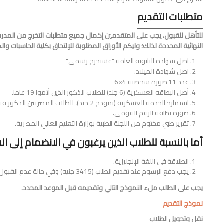
متطلبات التقديم
للتأهل للقبول، يجب على المتقدمين إكمال جميع متطلبات التخرج من المدرس
النهائية المحددة لذلك؛ وليكم الأوراق المطلوبة للإلتحاق بكلية الحاسبات 
اصل شهادة الثانوية العامة "مستخرج رسمي"
اصل شهادة الميلاد.
عدد 11 صورة شخصية 4×6
أصل البطاقه العسكرية (6 جند) للطلاب الذكور الذين أتموا 19 عاما.
استمارة الخدمة العسكرية (نموذج 2 جند)، للطلاب المصريين الذكور فقط
صورة بطاقة الرقم القومي.
تقرير طبي مختوم من اللجنة الطبية بوزارة التعليم العالي المصرية.
أما بالنسبة للطلاب الذين يرغبون في الانضمام إلى ا
الطلاقة في اللغة الإنجليزية.
يجب دفع الرسوم عند تقديم الطلب (3415 جنيه) وفي حالة عدم القبول يتم إسترجاع الرسوم.
يجب على الطالب ملء النموذج التالي وتقديمه قبل الموعد المحدد.
نموذج التقديم
نقل وتحويل الطلاب