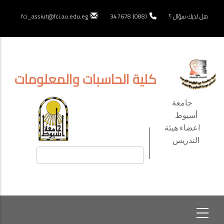
تجاوز
إلى
هل لديك سؤال ؟
(088) 347678
fci_assiut@fci.au.edu.eg
المحتوى
الرئيسي
كلية الحاسبات والمعلومات
TOP
جامعة
HEADER
أسيوط
اعضاء هيئة
MENU
التدريس
بحث