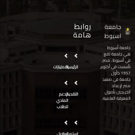
روابط
جامعة
هامة
اسيوط
جامعة أسيوط
هي جامعة تقع
في أسيوط ، مصر.
تأسست في أكتوبر
الرئيسية
الامتيازات
1957 كأول
جامعة في صعيد
مصر لإعداد
الخريجين بأصول
التقديم
الدعم
المعرفة العلمية.
المادي
للطلاب
استمرارية
تسجيل