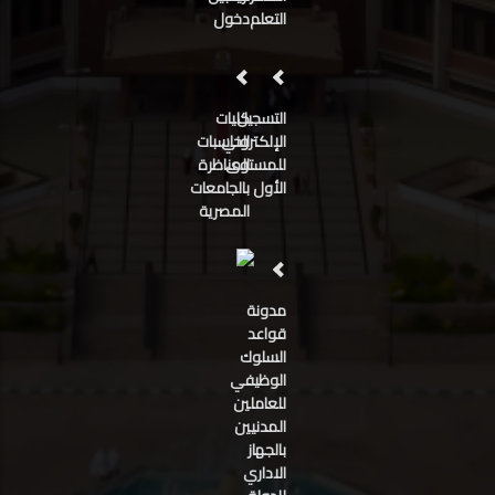
التعلم
دخول
التسجيل
كليات
الإلكتروني
الحاسبات
للمستوى
المناظرة
الأول
بالجامعات
المصرية
مدونة
قواعد
السلوك
الوظيفي
للعاملين
المدنيين
بالجهاز
الاداري