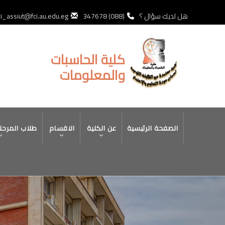
تجاوز
إلى
هل لديك سؤال ؟
(088) 347678
ci_assiut@fci.au.edu.eg
المحتوى
الرئيسي
كلية الحاسبات
والمعلومات
MAIN
الصفحة الرئيسية
عن الكلية
الاقسام
طلاب المرحل
NAVIGATION