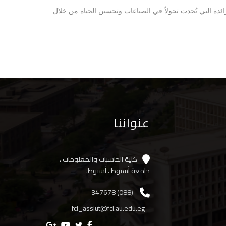
ائدة التي تُحدث تحولاً في الصناعات وتحسين الحياة من خلال
عنواننا
كلية الحاسبات والمعلومات ،
جامعة أسيوط ، أسيوط.
(088) 347678
fci_assiut@fci.au.edu.eg