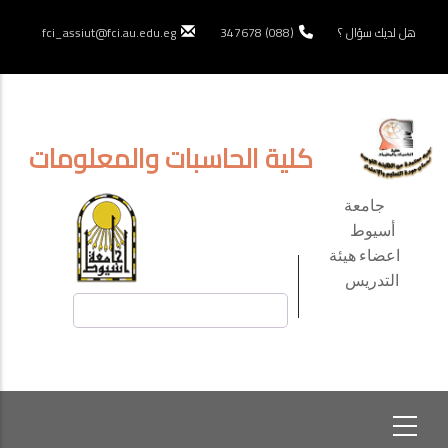
تجاوز
إلى
هل لديك سؤال ؟
(088) 347678
fci_assiut@fci.au.edu.eg
المحتوى
الرئيسي
كلية الحاسبات والمعلومات
TOP
جامعة
HEADER
أسيوط
اعضاء هيئة
MENU
التدريس
بحث