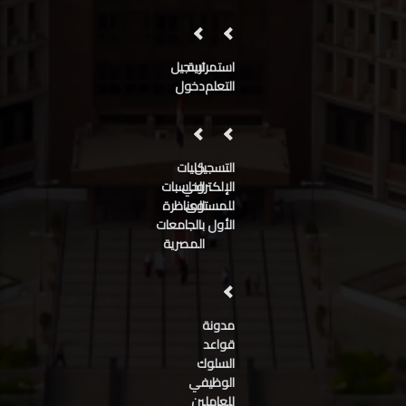
استمرارية
تسجيل
التعلم
دخول
التسجيل
كليات
الإلكتروني
الحاسبات
للمستوى
المناظرة
الأول
بالجامعات
المصرية
مدونة
قواعد
السلوك
الوظيفي
للعاملين