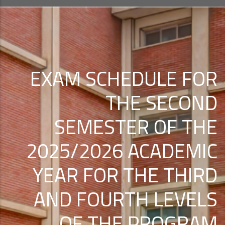
EXAM SCHEDULE FOR
THE SECOND
SEMESTER OF THE
2025/2026 ACADEMIC
YEAR FOR THE THIRD
AND FOURTH LEVELS
OF THE PROGRAM.