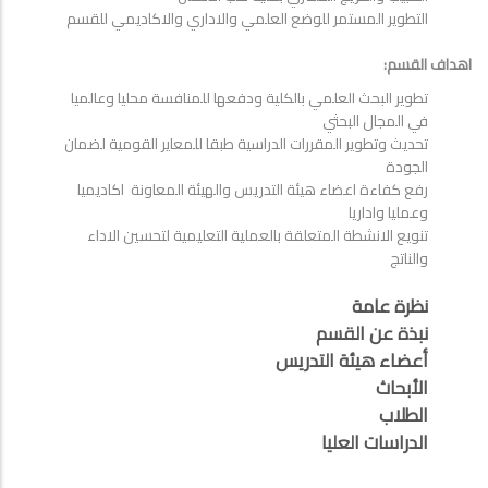
التطوير المستمر للوضع العلمي والاداري والاكاديمي للقسم
اهداف القسم:
تطوير البحث العلمي بالكلية ودفعها للمنافسة محليا وعالميا
في المجال البحثي
تحديث وتطوير المقررات الدراسية طبقا للمعاير القومية لضمان
الجودة
رفع كفاءة اعضاء هيئة التدريس والهيئة المعاونة اكاديميا
وعمليا واداريا
تنويع الانشطة المتعلقة بالعملية التعليمية لتحسين الاداء
والناتج
نظرة عامة
نبذة عن القسم
أعضاء هيئة التدريس
الأبحاث
الطلاب
الدراسات العليا