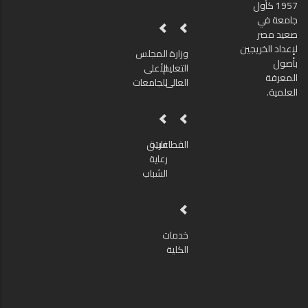
1957 كأول
جامعة في
صعيد مصر
لإعداد الخريجين
وزارة
المجلس
بأصول
التعليم
الأعلى
المعرفة
العالى
للجامعات
العلمية.
القطاعات
فريق
رعاية
الشباب
خدمات
الكلية