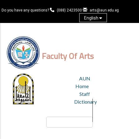
Skip
to
Do you have any questions?
(088) 2423500
arts@aun.edu.eg
main
English
content
Log in
Faculty Of Arts
TOP
AUN
HEADER
Home
MENU
Staff
Dictionary
Search