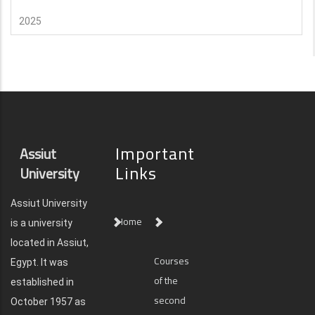
2025
Important
Assiut
Links
University
Assiut University
Home
is a university
located in Assiut,
Courses
Egypt. It was
of the
established in
second
October 1957 as