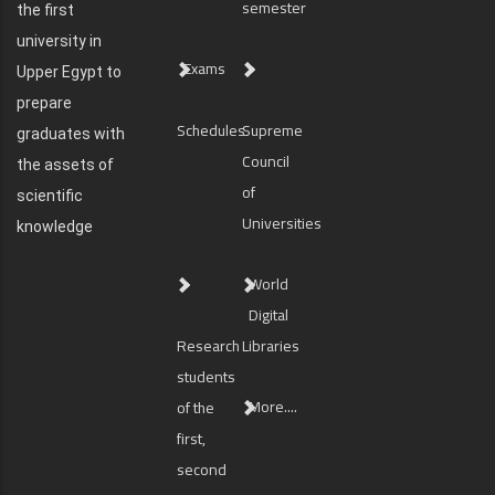
semester
the first
university in
Exams
Upper Egypt to
prepare
Schedules
Supreme
graduates with
Council
the assets of
of
scientific
Universities
knowledge
World
Digital
Research
Libraries
students
More....
of the
first,
second