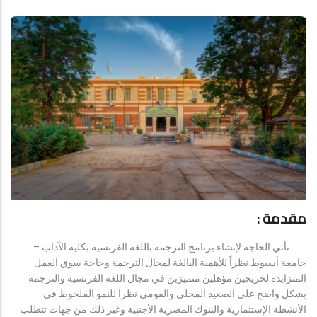
مقدمة :
تأتي الحاجة لإنشاء برنامج الترجمة باللغة الفرنسية بكلية الآداب –
جامعة أسيوط نظراً للأهمية البالغة لمجال الترجمة وحاجة سوق العمل
المتزايدة لخريجين مؤهلين متميزين في مجال اللغة الفرنسية والترجمة
بشكل واضح على الصعيد المحلي والقومي نظرا للنمو الملحوظ في
الأنشطة الإستثمارية والبنوك المصرية الأجنبية وغير ذلك من جهات تتطلب