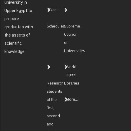
university in
Exams
Upper Egypt to
prepare
Schedules
Supreme
graduates with
Council
the assets of
of
scientific
Universities
knowledge
World
Digital
Research
Libraries
students
More....
of the
first,
second
and