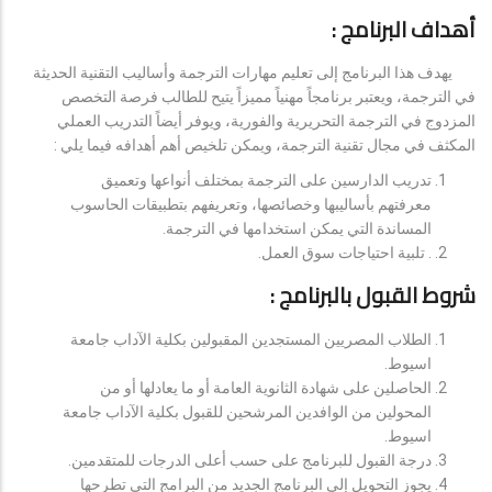
أهداف البرنامج :
يهدف هذا البرنامج إلى تعليم مهارات الترجمة وأساليب التقنية الحديثة
في الترجمة، ويعتبر برنامجاً مهنياً مميزاً يتيح للطالب فرصة التخصص
المزدوج في الترجمة التحريرية والفورية، ويوفر أيضاً التدريب العملي
المكثف في مجال تقنية الترجمة، ويمكن تلخيص أهم أهدافه فيما يلي :
تدريب الدارسين على الترجمة بمختلف أنواعها وتعميق
معرفتهم بأساليبها وخصائصها، وتعريفهم بتطبيقات الحاسوب
المساندة التي يمكن استخدامها في الترجمة.
. تلبية احتياجات سوق العمل.
شروط القبول بالبرنامج :
الطلاب المصريين المستجدين المقبولين بكلية الآداب جامعة
اسيوط.
الحاصلين على شهادة الثانوية العامة أو ما يعادلها أو من
المحولين من الوافدين المرشحين للقبول بكلية الآداب جامعة
اسيوط.
درجة القبول للبرنامج على حسب أعلى الدرجات للمتقدمين.
يجوز التحويل إلى البرنامج الجديد من البرامج التي تطرحها