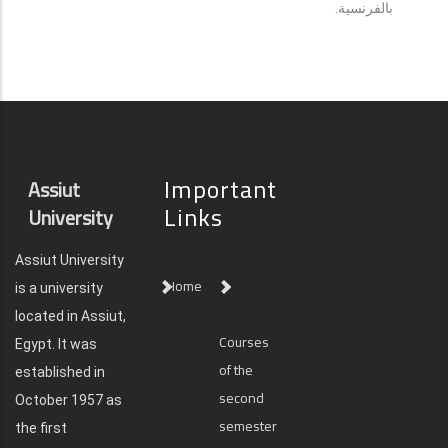
بالفرنسية.
Important
Assiut
Links
University
Assiut University
Home
is a university
located in Assiut,
Courses
Egypt. It was
of the
established in
second
October 1957 as
semester
the first