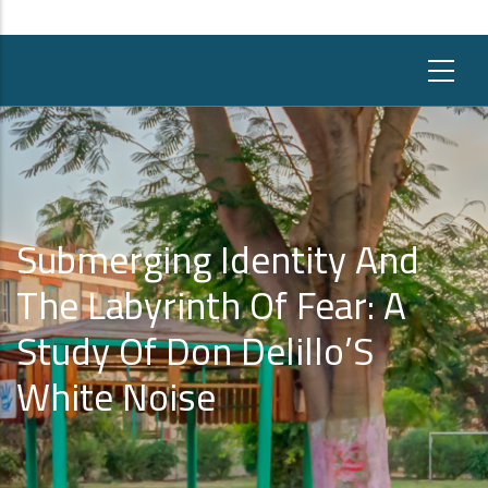
Submerging Identity And
The Labyrinth Of Fear: A
Study Of Don Delillo’S
White Noise