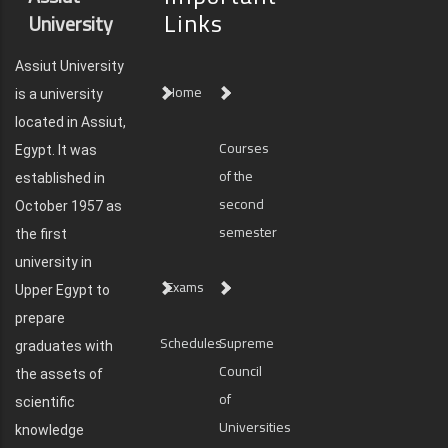
Links
University
Assiut University
Home
is a university
located in Assiut,
Courses
Egypt. It was
of the
established in
second
October 1957 as
semester
the first
university in
Exams
Upper Egypt to
prepare
Schedules
Supreme
graduates with
Council
the assets of
of
scientific
Universities
knowledge