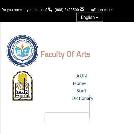
Skip
to
Do you have any questions?
(088) 2423500
arts@aun.edu.eg
main
English
content
Log in
Faculty Of Arts
TOP
AUN
HEADER
Home
MENU
Staff
Dictionary
Search