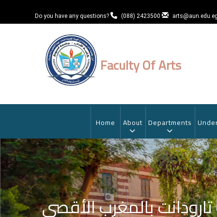
Skip
to
Do you have any questions?
(088) 2423500
arts@aun.edu.e
main
content
Faculty Of Arts
MAIN
NAVIGATION
Home
About
Departments
Under
تارودانت بالمغرب الأقصى