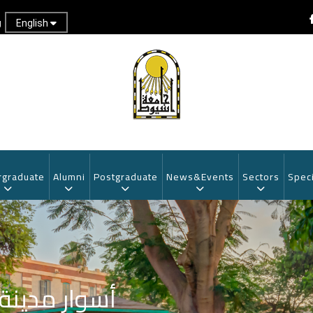
English
g
graduate
Alumni
Postgraduate
News&Events
Sectors
Speci
أسوار مدينة 