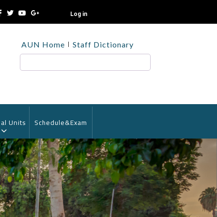
Log in
TOP
AUN Home
Staff Dictionary
HEADER
MENU
Search
al Units
Schedule&Exam