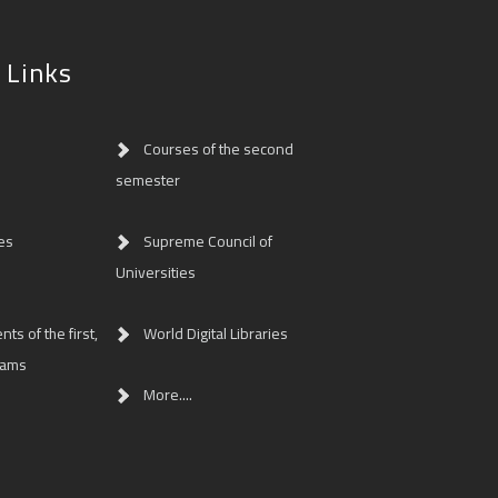
 Links
Courses of the second
semester
es
Supreme Council of
Universities
ts of the first,
World Digital Libraries
eams
More....