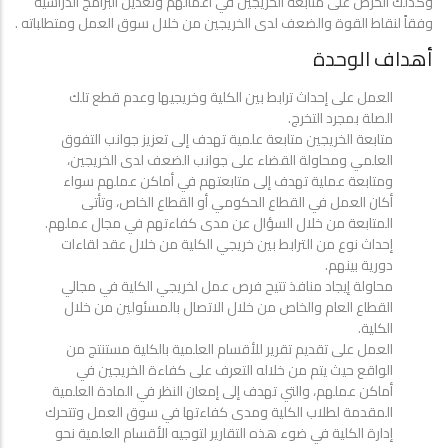
وكذلك الحرص على متابعة الخريجين في أعمالهم وتعديل البرامج الدراسية
وفقاً لنقاط القوة والضعف لدى الخريجين من خلال سوق العمل ومتطلباته .
أهداف الوحدة
العمل على إحداث ترابط بين الكلية وخريجيها وعدم قطع تلك
الصلة بمجرد التخرج.
متابعة الخريجين متابعة علمية تهدف إلى تعزيز جوانب التفوق
العلمي ومحاولة القضاء على جوانب الضعف لدى الخريجين،
ومتابعة عملية تهدف إلى متابعتهم في أماكن عملهم سواء
أكان العمل في القطاع الحكومي أو القطاع الخاص، وتأتى
المتابعة من خلال السؤال عن مدى كفاءتهم في مجال عملهم.
إحداث نوع من الترابط بين خريجي الكلية من خلال عقد لقاءات
دورية بينهم.
محاولة إيجاد منافذ تتيح فرص عمل لخريجي الكلية في مجالي
القطاع العام والخاص من خلال الاتصال بالمسئولين من خلال
الكلية.
العمل على تقديم تقرير للأقسام العلمية بالكلية مستنتج من
الواقع حيث يتم من خلاله التعرف على كفاءة الخريجين في
أماكن عملهم، والتي تهدف إلى إمعان النظر في المادة العلمية
المقدمة لطلاب الكلية ومدى كفاءتها في سوق العمل وتتحرك
إدارة الكلية في ضوء هذه التقارير لتوجيه الأقسام العلمية نحو