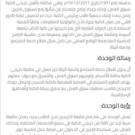
بجلسته رقم (181) بتاريخ 19/12/2011م. وهي مكلفة بتأهيل خريجي الكلية
لسوق العمل، وذلك بإعداد برامج متعددة من شأنها رفع مستوى الخريج.
ونحن بصدد إنشاء جمعية طلاب وخريجي الكلية، حيث تم تخصيص غرفة بالدور
الثاني من مبنى الكلية بجوار نادي تكنولوجيا المعلومات. ونظراً لأهمية
الاستفادة من الموارد البشرية التي يتم تخريجها من كلية الآداب جامعة
أسيوط، ومتابعة سوق العمل من خلالهم، ومعرفة مدى مناسبة البرامج
الدراسية المتخصصة للواقع العملي من خلال مجال قطاع خدمة المجتمع
وتنمية البيئة.
رسالة الوحدة:
أن يكون لقطاع خدمة المجتمع وتنمية البيئة دور فعال في متابعة خريجي
الكلية بكافة الأقسام، وتوجيهم لسوق العمل، والتنسيق مع جهات عملهم
بهدف التطوير المستمر في العملية التعليمية بالكلية لتحسين وضمان جودة
الخريجين لتناسب متطلبات سوق العمل بما يحقق رسالة الكلية وأهدافها
الإستراتيجية.
رؤية الوحدة:
تعمل الوحدة على نشر فكر متابعة الخريجين لدى الطلاب بحيث يمكن متابعة
نسبة تزيد عن 80% من خريجي الكلية في جميع التخصصات المختلفة، وكذلك
العمل على مساعدة الخريج في الحصول على فرصة عمل مناسبة لهم,