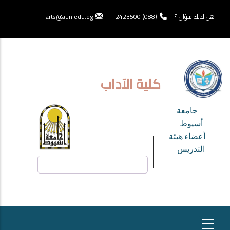
تجاوز
إلى
هل لديك سؤال ؟
(088) 2423500
arts@aun.edu.eg
المحتوى
الرئيسي
كلية الآداب
TOP
جامعة
HEADER
أسيوط
أعضاء هيئة
MENU
التدريس
بحث