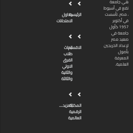
هي جامعة
تقع في أسيوط
، مصر. تأسست
الرئيسية
جداول
في أكتوبر
الامتحانات
1957 كأول
جامعة في
صعيد مصر
لإعداد الخريجين
الاقسام
ابحاث
بأصول
طلاب
المعرفة
الفرق
العلمية.
الاولي
والثانية
والثالثة
المكتبة
المزيد....
الرقمية
العالمية