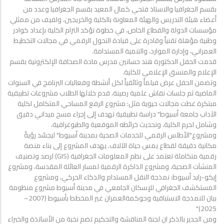
بقسم الجغرافيا والاستاذ فتحي كمال المعيد بقسم الجغرافيا وعدد من
أعضاء هيئة التدريس والهيئة المعاونة بالكلية والخريجين، ولفيف من ممثلي
مؤسسات الدولة والقطاع الخاص، في خطوة تؤكد التزام الكلية بإعداد كوادر
وطنية مؤهلة تقنياً وقادرة على قيادة التحول الرقمي في مجالات التخطيط
العمراني، وإدارة الموارد، والتنمية المستدامة.
قدمت الحفل الدكتورة هند حسانين مدرس مادة الصحافة الإلكترونية بقسم
الإعلام والمنسق الإعلامي للكلية.
وتضمن الحفل عرض فيلماً وثائقياً لكل أنشطة وفعاليات البرنامج في السنوات
الماضية ثم جلسات نقاش علمية رصينة، قدم خلالها الطلاب مشروعات تطبيقية
مبتكرة غطت مجالات حيوية مثل: مشروع الرفع المساحي المتكامل لكلية
الآداب جامعة أسيوط" دراسة تطبيقية تهدف إلى إجراء مسح ميداني دقيق
وشامل لحرم الكلية، وتحديث خرائطه الموقعية والطبوغرافية،
ومشروع"الأطلس الرقمي للخدمات الصحية بمدينة أسيوط" ليجسّد رؤيةً
مكانية دقيقة لقطاع يمس حياة الآلاف. يهدف المشروع إلى بناء منصة
رقمية متكاملة تعتمد على نظم المعلومات الجغرافية (GIS) لرصد وتصنيف
المنشآت الصحية، ومشروع الذاكرة الرقمية لمسار العائلة المقدسة، ومشروع
إيكو-رايد أسيوط: نمذجة النقل المستدام والذكاء الحركي، ومشروع
المستكشف الجغرافي للإسكان الجامعي في مدينة أسيوط مشروع منظومة
بيان للنمذجة الاستباقية وحوكمةالعمران غير المخطط بأسيوط (2007–
2025)"
ومن الجدير بالذكر ان لجنة المناقشة والتحكيم تضم نخبة من الأساتذة والخبراء