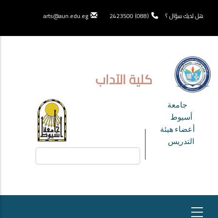
تجاوز
إلى
هل لديك سؤال ؟
(088) 2423500
arts@aun.edu.eg
المحتوى
الرئيسي
كلية الآداب
TOP
جامعة
HEADER
أسيوط
أعضاء هيئة
MENU
التدريس
بحث