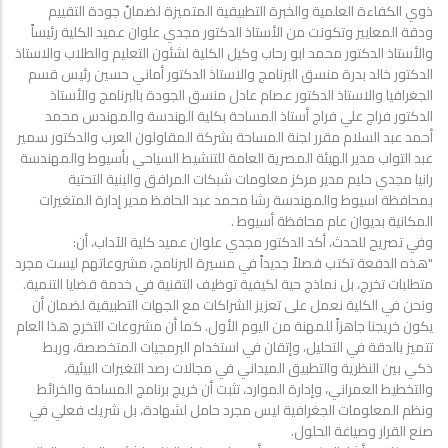
ذوي الكفاءة العلمية والخبرة التطبيقية المتميزة لضمانٌ جودة التقييم
ودقة المعايير وتكونت من الأستاذ الدكتور مجدي علوان عميد الكلية رئيساً
والأستاذ الدكتور محمد ابو رحاب وكيل الكلية لشئون التعليم والطلاب والاستاذ
الدكتور خالد بدرة منسق البرنامج والاستاذ الدكتور أماني حسين رئيس قسم
الجغرافيا والاستاذ الدكتور عصام عادل منسق الجودة بالبرنامج والأستاذ
الدكتور فراج علي فراج أستاذ المساحة بكلية الهندسة والمهندس محمد
أحمد عبد السلام مقرر لجنة المساحة بشركة المقاولون العرب والدكتور سمير
عبد التواب مدير الهيئة المصرية العامة للتنشيط السياحي بأسيوط والمهندسة
رانيا مجدي حليم مدير مركز معلومات شبكات المرافق والبنية التحتية
بمحافظة اسيوط والمهندسة رشا محمد عبد الحافظ مدير إدارة المتغيرات
المكانية بديوان عام محافظة أسيوط .
وفي تصريح للحدث، أكد الدكتور مجدي علوان عميد كلية الآداب، أن:
"هذه الدفعة تكتب فصلاً جديداً في مسيرة البرنامج، مشروعاتهم ليست مجرد
متطلبات تخرج، بل نماذج حية لكيفية توظيف التقنية في خدمة قضايا التنمية.
ونحن في الكلية نعمل على تعزيز الشراكات مع الجهات التطبيقية لضمان أن
يكون خريجنا جاهزاً للمهنة من اليوم الأول. كما أن مشروعات التخرج هذا العام
تتميز بالدقة في التحليل، وإتقان في استخدام البرمجيات المتخصصة، وربط
ذكي بين النظرية والتطبيق الميداني في مجالات رصد التغيرات البيئية،
والتخطيط العمراني، وإدارة الموارد، تثبت أن خريج برنامج المساحة والخرائط
ونظم المعلومات الجغرافية ليس مجرد حامل لشهادة، بل شريك فعلي في
صنع القرار وصياغة الحلول.