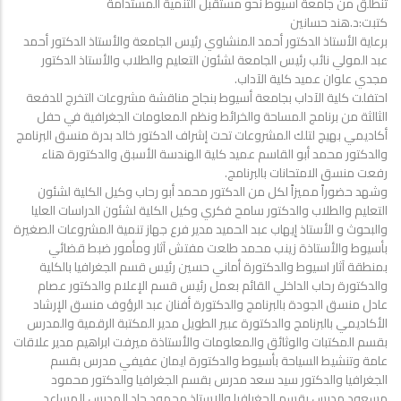
تنطلق من جامعة اسيوط نحو مستقبل التنمية المستدامة
كتبت:د.هند حسانين
برعاية الأستاذ الدكتور أحمد المنشاوي رئيس الجامعة والأستاذ الدكتور أحمد
عبد المولي نائب رئيس الجامعة لشئون التعليم والطلاب والأستاذ الدكتور
مجدي علوان عميد كلية الآداب.
احتفلت كلية الآداب بجامعة أسيوط بنجاح مناقشة مشروعات التخرج للدفعة
الثالثة من برنامج المساحة والخرائط ونظم المعلومات الجغرافية في حفل
أكاديمي بهيج لتلك المشروعات تحت إشراف الدكتور خالد بدرة منسق البرنامج
والدكتور محمد أبو القاسم عميد كلية الهندسة الأسبق والدكتورة هناء
رفعت منسق الامتحانات بالبرنامج.
وشهد حضوراً مميزاً لكل من الدكتور محمد أبو رحاب وكيل الكلية لشئون
التعليم والطلاب والدكتور سامح فكري وكيل الكلية لشئون الدراسات العليا
والبحوث و الأستاذ إيهاب عبد الحميد مدير فرع جهاز تنمية المشروعات الصغيرة
بأسيوط والأستاذة زينب محمد طلعت مفتش آثار ومأمور ضبط قضائي
بمنطقة آثار اسيوط والدكتورة أماني حسين رئيس قسم الجغرافيا بالكلية
والدكتورة رحاب الداخلي القائم بعمل رئيس قسم الإعلام والدكتور عصام
عادل منسق الجودة بالبرنامج والدكتورة أفنان عبد الرؤوف منسق الإرشاد
الأكاديمي بالبرنامج والدكتورة عبير الطويل مدير المكتبة الرقمية والمدرس
بقسم المكتبات والوثائق والمعلومات والأستاذة ميرفت ابراهيم مدير علاقات
عامة وتنشيط السياحة بأسيوط والدكتورة ايمان عفيفي مدرس بقسم
الجغرافيا والدكتور سيد سعد مدرس بقسم الجغرافيا والدكتور محمود
مسعود مدرس بقسم الجغرافيا والاستاذ محمود جاد المدرس المساعد