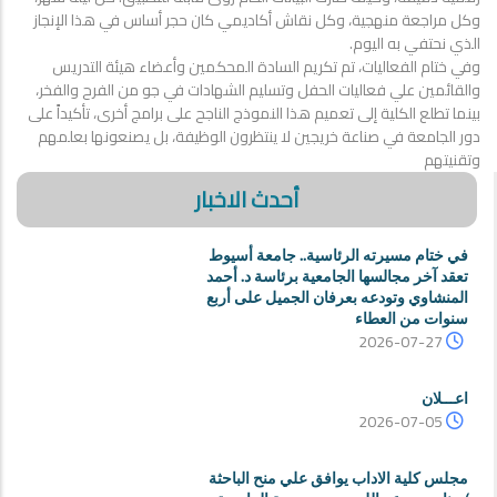
وكل مراجعة منهجية، وكل نقاش أكاديمي كان حجر أساس في هذا الإنجاز
الذي نحتفي به اليوم.
وفي ختام الفعاليات، تم تكريم السادة المحكمين وأعضاء هيئة التدريس
والقائمين علي فعاليات الحفل وتسليم الشهادات في جو من الفرح والفخر،
بينما تطلع الكلية إلى تعميم هذا النموذج الناجح على برامج أخرى، تأكيداً على
دور الجامعة في صناعة خريجين لا ينتظرون الوظيفة، بل يصنعونها بعلمهم
وتقنيتهم
أحدث الاخبار
في ختام مسيرته الرئاسية.. جامعة أسيوط
تعقد آخر مجالسها الجامعية برئاسة د. أحمد
المنشاوي وتودعه بعرفان الجميل على أربع
سنوات من العطاء
2026-07-27
اعـــلان
2026-07-05
مجلس كلية الاداب يوافق علي منح الباحثة