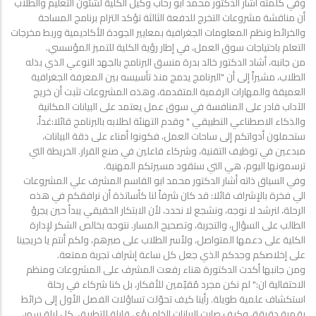
وفي كلمته أشار الدكتور محمد أبو رحاب وكيل الكلية لشئون التعليم والطلاب
أن مناقشة مشروعات التخرج للدفعة الثالثة تؤكد التزام برنامج المساحة
والخرائط ونظم المعلومات الجغرافية بمعايير الجودة الأكاديمية وربط مخرجات
التعلم باحتياجات سوق العمل، في إطار رؤية الكلية للتميز المؤسسي.
من جانبه، أشاد الدكتور خالد بدرة منسق البرنامج بالجهد النوعي الذي بذله
الطلاب، مشيراً إلى أن "البرنامج يدمج منذ تأسيسه بين المعرفة الجغرافية
العميقة والمهارات الرقمية المتقدمة، وهذه المشروعات تثبت أن خريج
الآداب قادر على المنافسة في سوق عمل يعتمد على البيانات المكانية
والذكاء الاصطناعي التطبيقي " وقدم التهنئة لطلابه بالبرنامج قائلا:غداً،
ستحملون أدواتكم إلى ساحات العمل، فكونوا أمناء على دقة البيانات،
مبدعين في توظيف التقنية، وشركاء فاعلين في صنع القرار. الخريطة التي
ترسمونها اليوم، هي التي ستقود مسيرتكم المهنية.
وفي السياق ذاته أشار الدكتور محمد ابو القاسم المشرف علي المشروعات
الي فخرة بالإشراف قائلا: قد كان شرفاً لنا كأساتذة أن نرافقكم في هذه
الرحلة، لنرشد لا نوجه، ونشجع لا نحدد، لأن الابتكار الحقيقي يبدأ حين يجرؤ
الطالب على السؤال، والتجربة، وتصحيح المسار. نتوجه بخالص الشكر لإدارة
الكلية على دعمها المتواصل، ولأسر الطلاب على صبرهم، ولكم أنتم يا خريجينا
على إخلاصكم وجدكم الذي جعل كل ساعة إشراف تجربة ممتعة.
ومن جانبها أكدت الدكتورة هناء رفعت المشرف على المشروعات ومنظم
الاحتفالية ان:" لم نكن مجرد مُقيّمين للأفكار، بل كنا شركاء في رحلة
استكشاف علمية طويلة. رأينا كيف تحوّلت تساؤلات الفصل الأول إلى خرائط
رقمية دقيقة، وكيف صارت البيانات الخام رؤى قابلة للتطبيق. كل ليلة سهر،