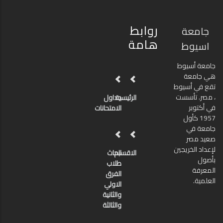
روابط
جامعة
هامة
اسيوط
جامعة أسيوط
هي جامعة
تقع في أسيوط
، مصر. تأسست
الرئيسية
جداول
في أكتوبر
الامتحانات
1957 كأول
جامعة في
صعيد مصر
لإعداد الخريجين
الاقسام
ابحاث
بأصول
طلاب
المعرفة
الفرق
العلمية.
الاولي
والثانية
والثالثة