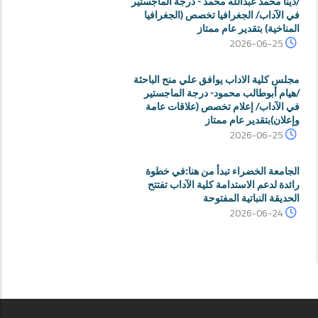
/دينا محمد عبدالله محمد - درجة الماجستير
في الآداب/ الجغرافيا تخصص (الجغرافيا
المناخية) بتقدير عام ممتاز
2026-06-25
مجلس كلية الاداب يوافق علي منح الباحثة
/هيام أبوطالب محمود- درجة الماجستير
في الآداب/ إعلام تخصص (علاقات عامة
وإعلان)بتقدير عام ممتاز
2026-06-25
الجامعة الخضراء تبدأ من هنا:في خطوة
رائدة لدعم الاستدامة كلية الآداب تفتتح
الحديقة النباتية المفتوحة
2026-06-24