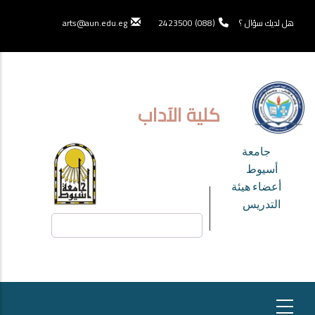
تجاوز
إلى
هل لديك سؤال ؟
(088) 2423500
arts@aun.edu.eg
المحتوى
الرئيسي
كلية الآداب
TOP
جامعة
HEADER
أسيوط
أعضاء هيئة
MENU
التدريس
بحث