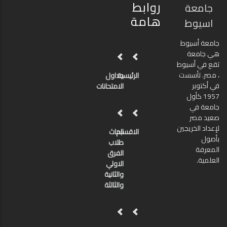
روابط
جامعة
هامة
اسيوط
جامعة أسيوط
هي جامعة
تقع في أسيوط
، مصر. تأسست
الرئيسية
جداول
في أكتوبر
الامتحانات
1957 كأول
جامعة في
صعيد مصر
لإعداد الخريجين
الاقسام
ابحاث
بأصول
طلاب
المعرفة
الفرق
العلمية.
الاولي
والثانية
والثالثة