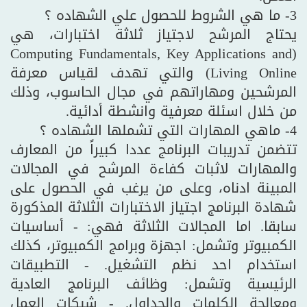
3- ما هي الشروط للحصول علي الشهاده ؟
يحتاج المرشح لاجتياز ثلاثة اختبارات، هي
(Computing Fundamentals, Key Applications and
Living Online) والتي تهدف لقياس معرفة
المرشحين ومهاراتهم في مجال الحاسوب، وذلك
من خلال اسئلة معرفية وانشطة أدائية.
4- ماهي المهارات التي تشملها الشهاده ؟
تتضمن تدريبات البرنامج عددا كبيراً من المعارف
والمهارات لاثبات كفاءة المرشح في المجالات
المبينة ادناه، وعلى من يرغب في الحصول على
شهادة البرنامج اجتياز الاختبارات الثلاثة المذكورة
سابقا. اما المجالات الثلاثة فهي: - أساسيات
الكمبيوتر وتشمل: اجهزة وبرامج الكمبيوتر، كذلك
استخدام احد نظم التشغيل. - التطبيقات
الرئيسية وتشمل: وظائف البرنامج العادية
ومعالجة الكلمات والجداول. - شبكات العمل