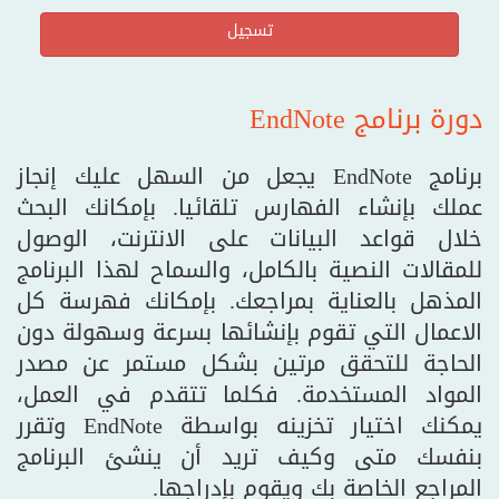
تسجيل
دورة برنامج EndNote
برنامج EndNote يجعل من السهل عليك إنجاز
عملك بإنشاء الفهارس تلقائيا. بإمكانك البحث
خلال قواعد البيانات على الانترنت، الوصول
للمقالات النصية بالكامل، والسماح لهذا البرنامج
المذهل بالعناية بمراجعك. بإمكانك فهرسة كل
الاعمال التي تقوم بإنشائها بسرعة وسهولة دون
الحاجة للتحقق مرتين بشكل مستمر عن مصدر
المواد المستخدمة. فكلما تتقدم في العمل،
يمكنك اختيار تخزينه بواسطة EndNote وتقرر
بنفسك متى وكيف تريد أن ينشئ البرنامج
المراجع الخاصة بك ويقوم بإدراجها.