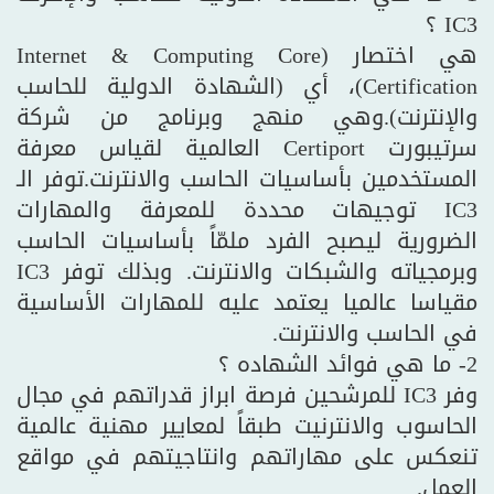
IC3 ؟
هي اختصار (Internet & Computing Core
Certification)، أي (الشهادة الدولية للحاسب
والإنترنت).وهي منهج وبرنامج من شركة
سرتيبورت Certiport العالمية لقياس معرفة
المستخدمين بأساسيات الحاسب والانترنت.توفر الـ
IC3 توجيهات محددة للمعرفة والمهارات
الضرورية ليصبح الفرد ملمّاً بأساسيات الحاسب
وبرمجياته والشبكات والانترنت. وبذلك توفر IC3
مقياسا عالميا يعتمد عليه للمهارات الأساسية
في الحاسب والانترنت.
2- ما هي فوائد الشهاده ؟
وفر IC3 للمرشحين فرصة ابراز قدراتهم في مجال
الحاسوب والانترنيت طبقاً لمعايير مهنية عالمية
تنعكس على مهاراتهم وانتاجيتهم في مواقع
العمل.