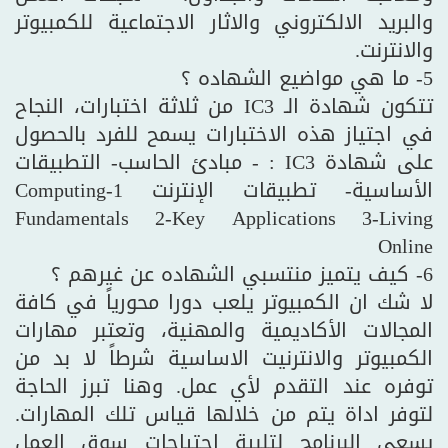
والبريد الالكتروني والاثار الاجتماعية للكمبيوتر
والانترنت.
5- ما هي مواضيع الشهاده ؟
تتكون شهادة الـ IC3 من ثلاثة اختبارات، النجاح
في اجتياز هذه الاختبارات يسمح للفرد بالحصول
على شهادة IC3 : - مبادئ الحاسب- التطبيقات
الأساسية- تطبيقات الإنترنت 1-Computing
Fundamentals 2-Key Applications 3-Living
Online
6- كيف يتميز منتسبي الشهاده عن غيرهم ؟
لا شك ان الكمبيوتر يلعب دورا محورياً في كافة
المجالات الأكاديمية والمهنية، وتعتبر مهارات
الكمبيوتر والانترنيت الاساسية شرطاً لا بد من
توفره عند التقدم لأي عمل. وهنا تبرز الحاجة
لتوفر اداة يتم من خلالها قياس تلك المهارات.
يسعى البرنامج لتلبية احتياجات سوق العمل