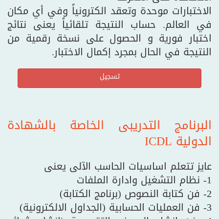
الاختبارات موحدة وتعقد الكترونياً وفي أي مكان
في العالم. حساب النتيجة تلقائياً يعنى نتائج
اختبار فورية و الحصول على نسخة رقمية من
النتيجة في الحال بمجرد إكمال الاختبار.
تسجيل
البرنامج التدريبى الخاصة بالشهادة
الدولية ICDL
عايز تتعلم اساسيات الحاسب الآلى يعنى
1- نظام التشغيل وادارة الملفات
2- فن كتابة النصوص (برنامج الكتابة)
3- فن العمليات الحسابية (الجداول الالكترونية)