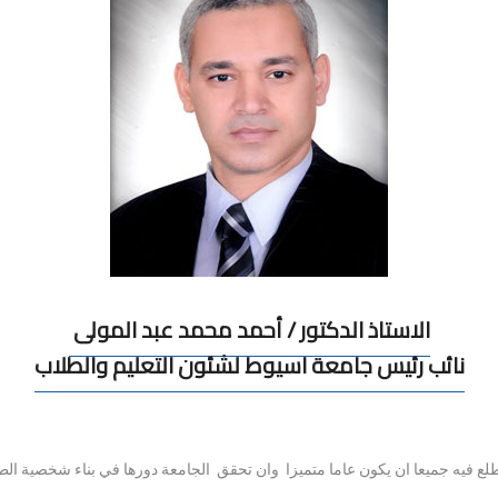
الاستاذ الدكتور / أحمد محمد عبد المولى
نائب رئيس جامعة اسيوط لشئون التعليم والطلاب
تطلع فيه جميعا ان يكون عاما متميزا وان تحقق الجامعة دورها في بناء شخصية ال