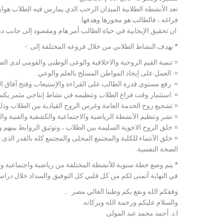
تعد الأنشطة الطلابية الميدان الرحب الذي يمارس فيه الطلاب هو
فراغه ، فالطالب هو محورها وهدفها.
ان تحقيق الإيجابية في حياة الطالب أمر هام ومقصود إلى جانب درا
* يهدف النشاط الطلابي من خلال فروعه المختلفة إلى :-
= تنمية القيم الروحية والاخلاقية والوعى الوطنى والقومى لدى الط
= العمل على إيجاد المواطن المسلح بالعلم والوعي.
= رفع مستوى قدرة الطالب على القراءة والإستيعاب وفتح آفاق ال
= استثمار وقت فراغ الطلاب وتنظيمه في نشاط إنتاجي مثمر يك
= تشجيع روح الخدمة العامة وغرس الروح القيادية بين الطلاب و
= نشر وتنظيم الآنشطة الرياضية والاجتماعية والكشفية والفنية والث
= خلق الروح الاخوية السليمة بين الطلاب ، وتوثيق الروابط بينهم وب
= خلق الآنتماء للكلية والمجتمع المحلى والمجتمع كله بالقدر الذى 
الصحة النفسية.
* يتم وضع خطة سنوية للأنشطة المختلفة من رياضية واجتماعية وثق
في النهاية أتمنى لكم من كل قلبي كل التوفيق والسداد خلال دراس
وفقكم الله ونفع بكم وطننا الغالي مصر ...
والسلام عليكم ورحمة الله وبركاته.
ا.د. أحمد محمد عبد المولى