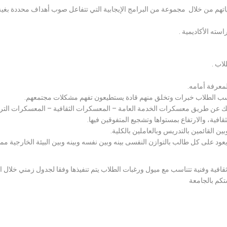
اياتهم من خلال مجموعة من البرامج الإيجابية التي تتفاعل صوب أهداف محددة ب
سته الأكاديمية .
لاب .
معرفة أمامه.
سب الطلاب خبرات وتخلق منهم قادة يستطيعون تفهم مشكلات مجتمعهم.
ذلك عن طريق معسكرات الخدمة العامة – المعسكرات الثقافية – المعسكرات الترف
قافية، والارتفاع بمستواها وتشجيع المتفوقين فيها.
ين القائمين بالتدريس وبالعاملين بالكلية.
يعود على كل طالب بالتوازن النفسى بينه وبين نفسه وبينه وبين البيئة الخارجية مم
افية وفنية تتناسب مع ميول ورغبات الطلاب يتم تنفيذها وفقا لجدول زمني خلال ا
تكم بالجامعة