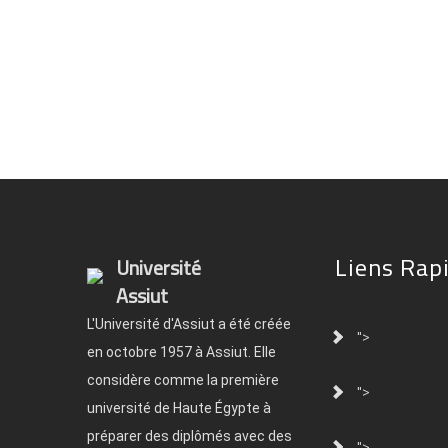
Liens Rap
Université
Assiut
L'Université d'Assiut a été créée
">
en octobre 1957 à Assiut. Elle
considère comme la première
">
université de Haute Égypte à
préparer des diplômés avec des
">