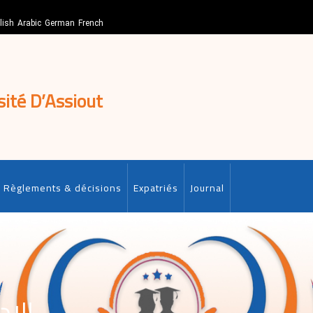
lish
Arabic
German
French
sité D’Assiout
Règlements & décisions
Expatriés
Journal
الاد