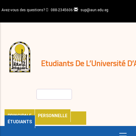
Aller
au
Avez-vous des questions?
088-2345606
sup@aun.edu.eg
contenu
N-
principal
Home
Règlements
&
décisions
Expatriés
Journal
Etudiants De L’Université D’
Rechercher
PRINCIPALE
PERSONNELLE
ÉTUDIANTS