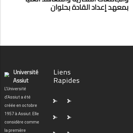
بمعهد إعداد القادة بحلوان
Liens
Université
Rapides
Assiut
L'Université
d'Assiut a été
">
">
créée en octobre
1957 à Assiut. Elle
">
">
considère comme
la première