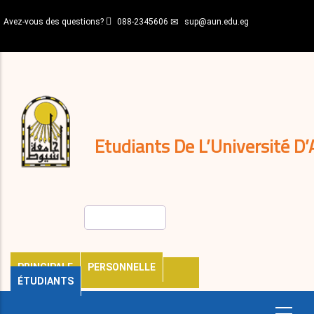
Aller
Avez-vous des questions?
088-2345606
sup@aun.edu.eg
au
contenu
N-
principal
Home
Règlements
&
décisions
Expatriés
Journal
Etudiants De L’Université D’
Rechercher
PRINCIPALE
PERSONNELLE
ÉTUDIANTS