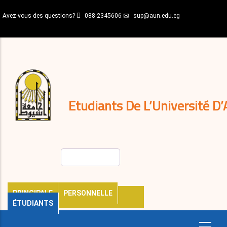
Aller
Avez-vous des questions?
088-2345606
sup@aun.edu.eg
au
contenu
N-
principal
Home
Règlements
&
décisions
Expatriés
Journal
Etudiants De L’Université D’
Rechercher
PRINCIPALE
PERSONNELLE
ÉTUDIANTS