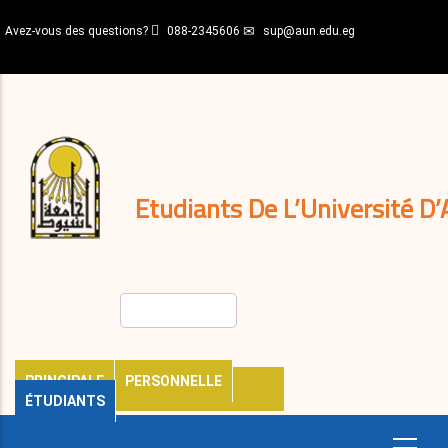
Aller
Avez-vous des questions?
088-2345606
sup@aun.edu.eg
au
contenu
N-
principal
Home
Règlements
&
décisions
Expatriés
Journal
Etudiants De L’Université D’
Rechercher
PRINCIPALE
PERSONNELLE
ÉTUDIANTS