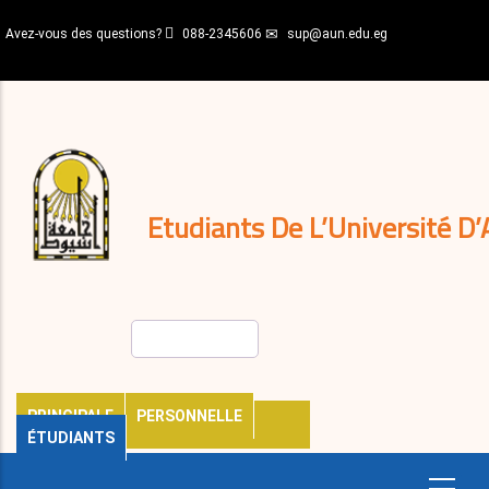
Aller
Avez-vous des questions?
088-2345606
sup@aun.edu.eg
au
contenu
N-
principal
Home
Règlements
&
décisions
Expatriés
Journal
Etudiants De L’Université D’
Rechercher
PRINCIPALE
PERSONNELLE
ÉTUDIANTS