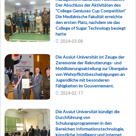
Der Abschluss der Aktivitäten des
"College Geniuses Cup Competition"
Die Medizinische Fakultät erreichte
den ersten Platz, nachdem sie das
College of Sugar Technology besiegt
hatte
2024-03-08
Die Assiut-Universität ist Zeuge der
Zeremonie der Rekrutierungs- und
Mobilisierungsabteilung zur Übergabe
von Wehrpflichtbescheinigungen an
Jugendliche mit besonderen
Fähigkeiten im Gouvernement.
2024-02-17
Die Assiut Universität kündigt die
Durchführung von
Schulungsprogrammen in den
Bereichen Informationstechnologie,
künstliche Intelligenz und Internet