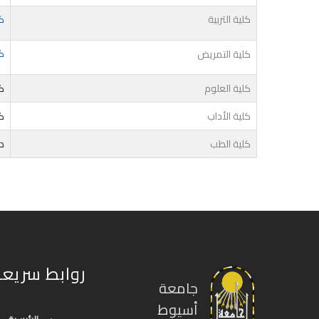
كلية التربية
كت
ك
كلية التمريض
كلية العلوم
ك
كلية الأداب
كت
كلية الطب
د
روابط سريعة
جامعة
أسيوط