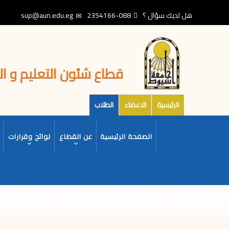
تجاوز
هل لديك سؤال ؟
088-2354166
sup@aun.edu.eg
إلى
المحتوى
الرئيسي
قطاع شئون التعليم و ا
الرئيسية
الاعضاء
الطلاب
MAIN
الصفحة الرئيسية
عن القطاع
لوائح وقرارات
NAVIGATION