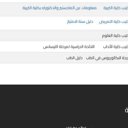
يب كلية التربية
معلومات عن الماجستير والدكتوراه بكلية التربية
تيب كلية التمريض
دليل سنة الامتياز
تيب كلية العلوم
يب كلية الأداب
اللائحة الدراسية لمرحلة الليسانس
رجة البكالوريوس في الطب
دليل الطب