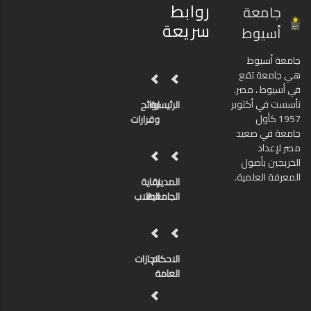
روابط
جامعة
سريعة
أسيوط
جامعة أسيوط
هي جامعة تقع
في أسيوط ، مصر.
تأسست في أكتوبر
الرئيسية
لوائح
1957 كأول
وقرارات
جامعة في صعيد
مصر لإعداد
الخريجين بأصول
المعرفة العلمية.
المدينة
رعاية
الجامعية
الطلاب
الاحكام
انجازات
العامة