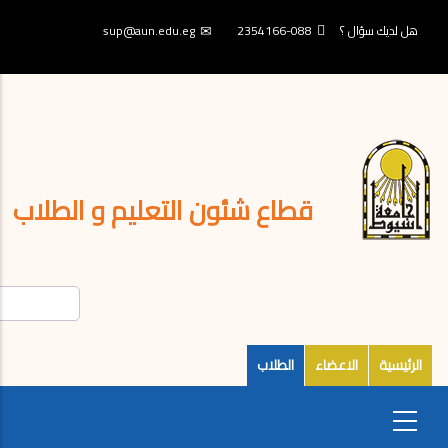
تجاوز
إلى
هل لديك سؤال ؟
088-2354166
sup@aun.edu.eg
المحتوى
الرئيسي
قطاع شئون التعليم و الطلاب
الرئيسية
الاعضاء
الطلاب