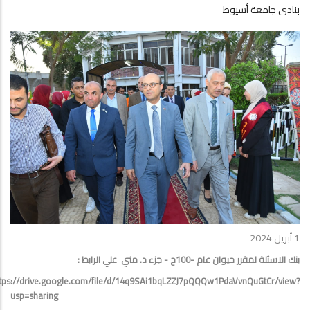
بنادي جامعة أسيوط
1 أبريل 2024
بنك الاسئلة لمقرر حيوان عام -100ح - جزء د. مني علي الرابط :
tps://drive.google.com/file/d/14q9SAi1bqLZZJ7pQQQw1PdaVvnQuGtCr/view?
usp=sharing