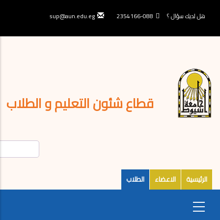
تجاوز
إلى
هل لديك سؤال ؟
088-2354166
sup@aun.edu.eg
المحتوى
الرئيسي
قطاع شئون التعليم و الطلاب
الرئيسية
الاعضاء
الطلاب