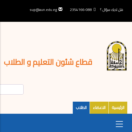
تجاوز
إلى
هل لديك سؤال ؟
088-2354166
sup@aun.edu.eg
المحتوى
الرئيسي
قطاع شئون التعليم و الطلاب
الرئيسية
الاعضاء
الطلاب