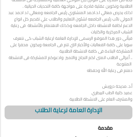
الطلابية وتكوين عقلية قادرة على مواجهة كافة التحديات الحياتية .
لذلك يحرص معالي ا.د.احمد المنشاوي رئيس الجامعه ومعالي ا.د احمد عبد
المولي نائب رئيس الجامعه لشئون التعليم والطلاب علي تقديم كل انواع
الدعم لكافة الانشطه داخل الجامعه وكذلك الاهتمام بالأنشطة فى رعاية
الشباب المركزية والكليات
فيأتي دور هذا الموقع الرسمى للإدارة العامة لرعاية الشباب كى نتعرف
سويا على كافة الفعاليات والأخبار التي تتم فى الجامعة ويكون محفزا على
المشاركة البناءة فى كافة الانشطة الطلابية
.. أعزائي الطلاب اتمنى لكم النجاح والتميز وادعوكم للمشاركة فى الانشطة
المتنوعة
دمتم فى رعاية الله وحفظه
أ.د. مديحة درويش
عميد كلية الطب البيطري
والمشرف العام على الانشطة الطلابية
الإدارة العامة لرعاية الطلاب
مقدمة