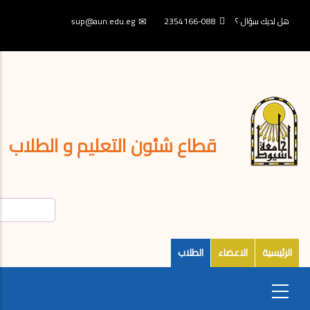
تجاوز
إلى
هل لديك سؤال ؟
088-2354166
sup@aun.edu.eg
المحتوى
الرئيسي
قطاع شئون التعليم و الطلاب
الرئيسية
الاعضاء
الطلاب