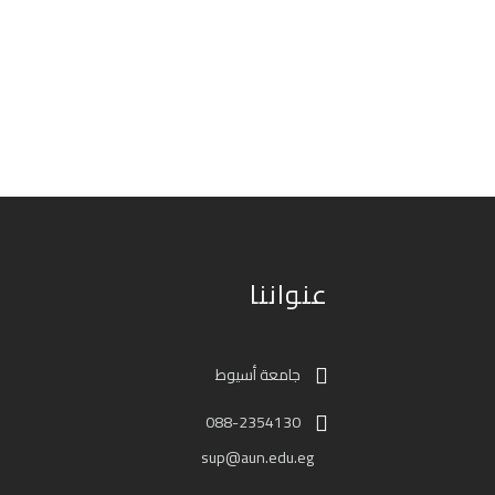
عنواننا
جامعة أسيوط
088-2354130
sup@aun.edu.eg