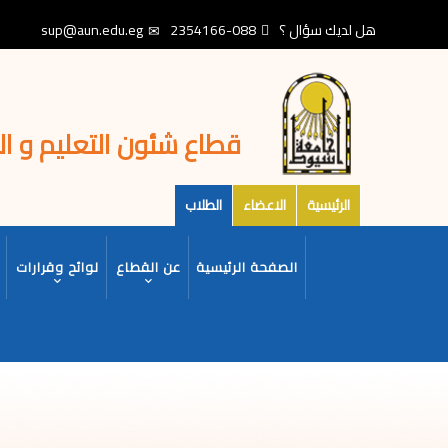
تجاوز
هل لديك سؤال ؟
088-2354166
sup@aun.edu.eg
إلى
المحتوى
الرئيسي
قطاع شئون التعليم و ا
الرئيسية
الاعضاء
الطلاب
MAIN
الصفحة الرئيسية
عن القطاع
لوائح وقرارات
NAVIGATION