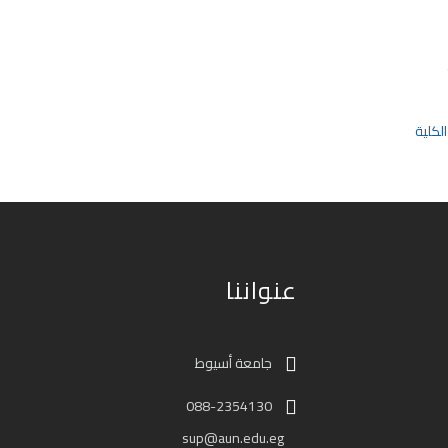
لكلية
عنواننا
جامعة أسيوط
088-2354130
sup@aun.edu.eg