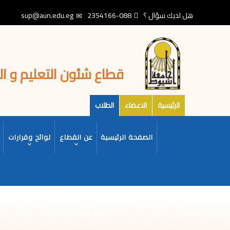
تجاوز
هل لديك سؤال ؟
088-2354166
sup@aun.edu.eg
إلى
المحتوى
الرئيسي
قطاع شئون التعليم و ا
الرئيسية
الاعضاء
الطلاب
MAIN
الصفحة الرئيسية
عن القطاع
لوائح وقرارات
NAVIGATION