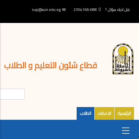
تجاوز
إلى
هل لديك سؤال ؟
088-2354166
sup@aun.edu.eg
المحتوى
الرئيسي
قطاع شئون التعليم و الطلاب
الرئيسية
الاعضاء
الطلاب