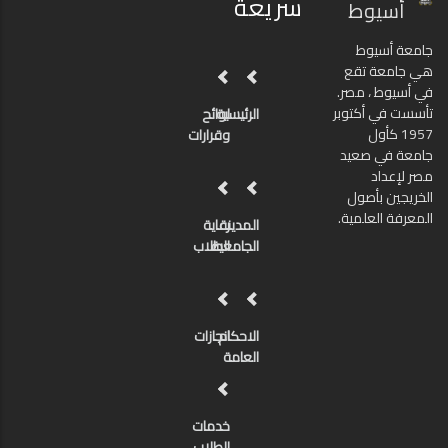
سريعة
أسيوط
جامعة أسيوط
هي جامعة تقع
في أسيوط ، مصر.
تأسست في أكتوبر
الرئيسية
لوائح
1957 كأول
وقرارات
جامعة في صعيد
مصر لإعداد
الخريجين بأصول
المعرفة العلمية.
المدينة
رعاية
الجامعية
الطلاب
الاحكام
انجازات
العامة
خدمات
الطلاب