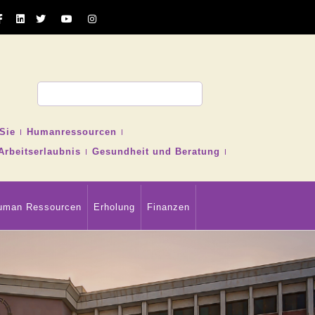
Sie
Humanressourcen
Arbeitserlaubnis
Gesundheit und Beratung
uman Ressourcen
Erholung
Finanzen