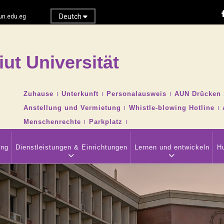
Deutch
n.edu.eg
iut Universität
Suche
TOP
Zuhause
Unterkunft
Personalausweis
AUN Drücken 
HEADER
Anstellung und Vermietung
Whistle-blowing Hotline
NAVIGATION
MENU
Menschenrechte
Parkplatz
ung
Dienstleistungen & Einrichtungen
Lernen und entwickeln
H