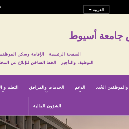
العربية
س جامعة أسيوط
TOP
الصفحة الرئيسية
الإقامة وسكن الموظفي
HEADER
التوظيف والتأجير
الخط الساخن للإبلاغ عن المخا
NAVIGATION
MENU
والموظفين الجُدد
الدعم
الخدمات والمرافق
التعلم و ا
الشؤون المالية