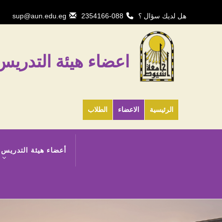
تجاوز
إلى
هل لديك سؤال ؟
088-2354166
sup@aun.edu.eg
المحتوى
الرئيسي
اعضاء هيئة التدري
الرئيسية
الاعضاء
الطلاب
MAIN
أعضاء هيئة التدريس 
NAVIGATION