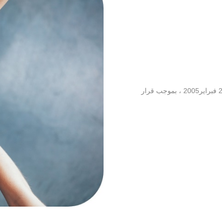
أُنشأ مركز دراسات وبحوث حقوق الإنسان بجامعة أسيوط في 27 فبراير2005 ، بموجب قرار