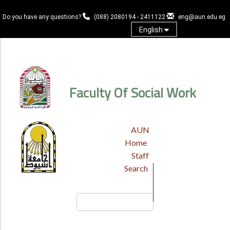
Skip
to
Do you have any questions?
(088) 2080194 - 2411122
eng@aun.edu.eg
main
English
content
Log in
Faculty Of Social Work
TOP
AUN
HEADER
Home
MENU
Staff
Search
Search