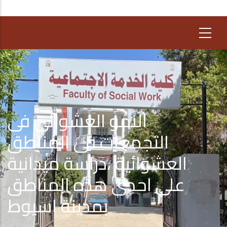
النمو العشوائى فى
التجمعات فى المناطق
العشوائية ،دراسة ميدانية
على احدى هذه المناطق
بمدينة اسيوط