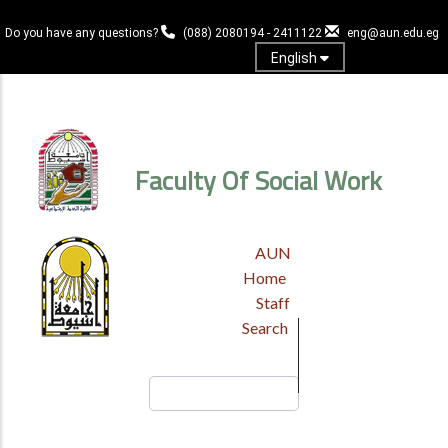
Skip
to
Do you have any questions?
(088) 2080194 - 2411122
eng@aun.edu.eg
main
English
content
Log in
Faculty Of Social Work
TOP
AUN
HEADER
Home
MENU
Staff
Search
Search