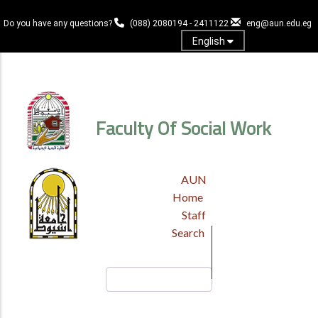
Skip
to
Do you have any questions?
(088) 2080194 - 2411122
eng@aun.edu.eg
main
English
content
Log in
Faculty Of Social Work
TOP
AUN
HEADER
Home
MENU
Staff
Search
Search