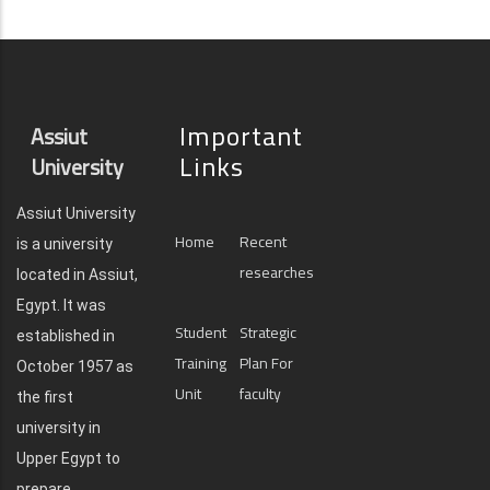
Important
Assiut
Links
University
Assiut University
Home
Recent
is a university
researches
located in Assiut,
Egypt. It was
Student
Strategic
established in
Training
Plan For
October 1957 as
Unit
faculty
the first
university in
Upper Egypt to
prepare