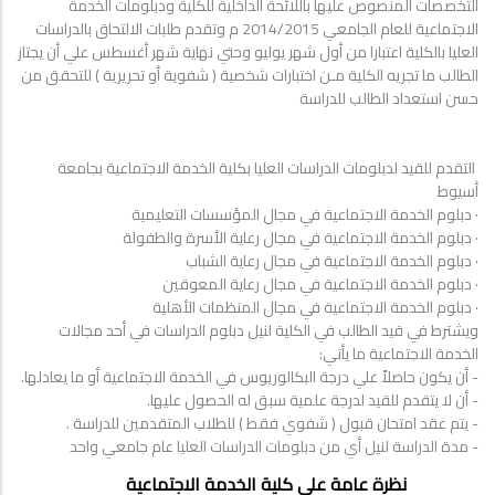
التخصصات المنصوص عليها باللائحة الداخلية للكلية ودبلومات الخدمة
الاجتماعية للعام الجامعي 2014/2015 م وتقدم طلبات الالتحاق بالدراسات
العليا بالكلية اعتبارا من أول شهر يوليو وحتي نهاية شهر أغسطس علي أن يجتاز
الطالب ما تجريه الكلية مـن اختبارات شخصية ( شفوية أو تحريرية ) للتحقق من
حسن استعداد الطالب للدراسة
التقدم للقيد لدبلومات الدراسات العليا بكلية الخدمة الاجتماعية بجامعة
أسيوط
· دبلوم الخدمة الاجتماعية في مجال المؤسسات التعليمية
· دبلوم الخدمة الاجتماعية في مجال رعاية الأسرة والطفولة
· دبلوم الخدمة الاجتماعية في مجال رعاية الشباب
· دبلوم الخدمة الاجتماعية في مجال رعاية المعوقين
· دبلوم الخدمة الاجتماعية في مجال المنظمات الأهلية
ويشترط في قيد الطالب في الكلية لنيل دبلوم الدراسات في أحد مجالات
الخدمة الاجتماعية ما يأتي:
- أن يكون حاصلاً علي درجة البكالوريوس في الخدمة الاجتماعية أو ما يعادلها.
- أن لا يتقدم للقيد لدرجة علمية سبق له الحصول عليها.
- يتم عقد امتحان قبول ( شفوي فقط ) للطلاب المتقدمين للدراسة .
- مدة الدراسة لنيل أي من دبلومات الدراسات العليا عام جامعي واحد
POSTGRAD
نظرة عامة على كلية الخدمة الاجتماعية