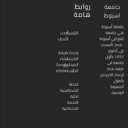
روابط
جامعة
هامة
اسيوط
جامعة أسيوط
هي جامعة
الرئيسية
أحدث
تقع في أسيوط
الأبحاث
، مصر. تأسست
في أكتوبر
وحدة
طريقة
1957 كأول
التدريب
انشاء
جامعة في
الميدانى
Google
صعيد مصر
للطلاب
scholer
لإعداد الخريجين
بأصول
الخطة
المعرفة
الاستراتيجية
العلمية.
لكلية
الخدمة
الاجتماعية