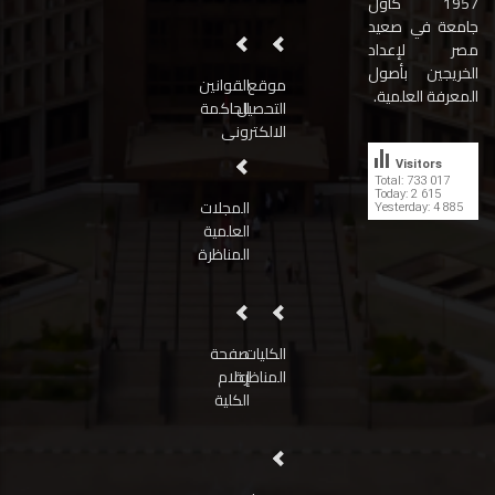
1957 كأول
جامعة في صعيد
مصر لإعداد
الخريجين بأصول
موقع
القوانين
المعرفة العلمية.
التحصيل
الحاكمة
الالكترونى
Visitors
Total: 733 017
Today: 2 615
المجلات
Yesterday: 4 885
العلمية
المناظرة
الكليات
صفحة
المناظرة
إعلام
الكلية