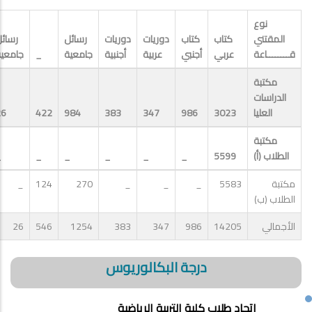
نوع
المقتني
كتاب
كتاب
دوريات
دوريات
رسائل
رسائ
قــــــــاعة
عربي
أجنبي
عربية
أجنبية
جامعية
_
جامعي
مكتبة
الدراسات
العليا
3023
986
347
383
984
422
26
مكتبة
الطلاب (أ)
5599
_
_
_
_
_
_
مكتبة
5583
_
_
_
270
124
_
الطلاب (ب)
الأجمالي
14205
986
347
383
1254
546
26
درجة البكالوريوس
اتحاد طلاب كلية التربية الرياضية