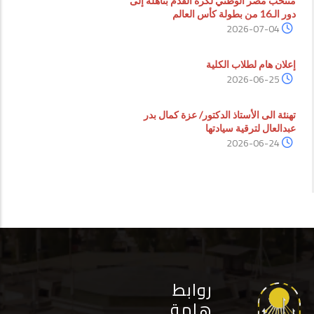
منتخب مصر الوطني لكرة القدم بتأهله إلى
دور الـ16 من بطولة كأس العالم
2026-07-04
إعلان هام لطلاب الكلية
2026-06-25
تهنئة الى الأستاذ الدكتور/ عزة كمال بدر
عبدالعال لترقية سيادتها
2026-06-24
روابط
هامة