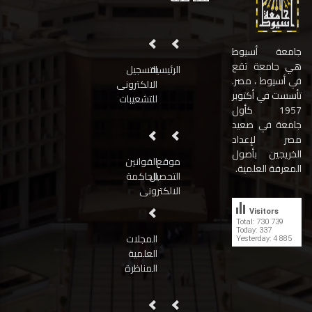
جامعة أسيوط
هي جامعة تقع
الرئيسية
التسجيل
في أسيوط ، مصر.
الالكترونى
تأسست في أكتوبر
للتشعيبات
1957 كأول
جامعة في صعيد
مصر لإعداد
الخريجين بأصول
موقع
القوانين
المعرفة العلمية.
التحصيل
الحاكمة
الالكترونى
Visitors
Total: 730 739
Today: 337
المجلات
Yesterday: 4 885
العلمية
المناظرة