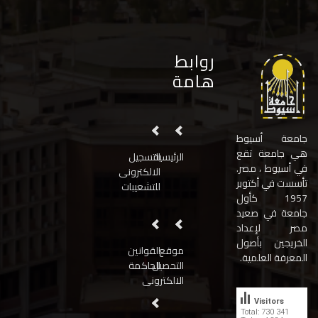
روابط
هامة
جامعة أسيوط
هي جامعة تقع
الرئيسية
التسجيل
في أسيوط ، مصر.
الالكترونى
تأسست في أكتوبر
للتشعيبات
1957 كأول
جامعة في صعيد
مصر لإعداد
الخريجين بأصول
موقع
القوانين
المعرفة العلمية.
التحصيل
الحاكمة
الالكترونى
Visitors
Total: 730 341