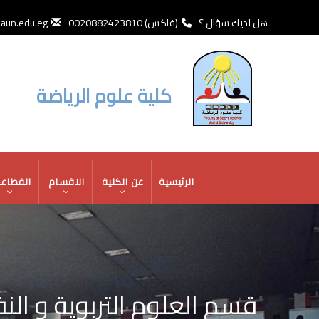
تجاوز
إلى
هل لديك سؤال ؟
(فاكس) 0020882423810
un.edu.eg
المحتوى
الرئيسي
كلية علوم الرياضة
MAIN
الرئيسية
عن الكلية
الاقسام
القطاع
NAVIGATION
قسم العلوم التربوية و الن