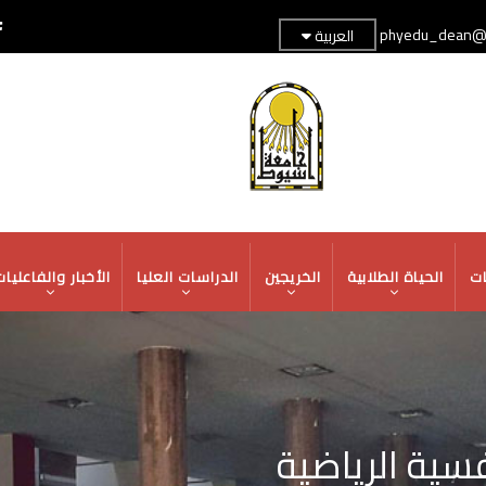
phyedu_dean@a
العربية
TOP
HEADER
MENU
ات
الحياة الطلابية
الخريجين
الدراسات العليا
الأخبار والفاعليا
فسية الرياضية