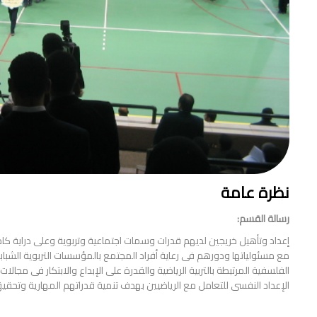
نظرة عامة
رسالة القسم:
إعداد وتأهيل خريجين لديهم قدرات وسمات اجتماعية وتربوية وعلى دراية كاملة
مع مسئولياتها ودورهم فى رعاية أفراد المجتمع بالمؤسسات التربوية الشباب
الفلسفية المرتبطة بالتربية الرياضية والقدرة على الإبداع والابتكار فى مجا
الإعداد النفسى للتعامل مع الرياضيين بهدف تنمية قدراتهم المهارية وتحقيق 