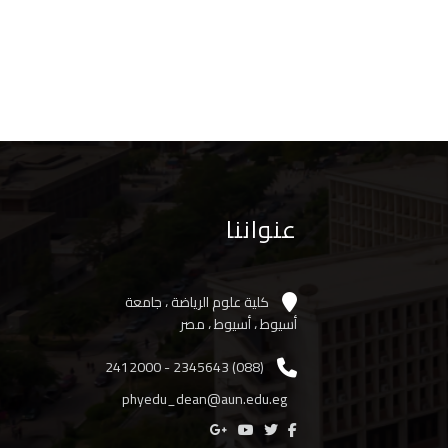
عنواننا
كلية علوم الرياضة ، جامعة
أسيوط ، أسيوط ، مصر
(088) 2345643 - 2412000
phyedu_dean@aun.edu.eg