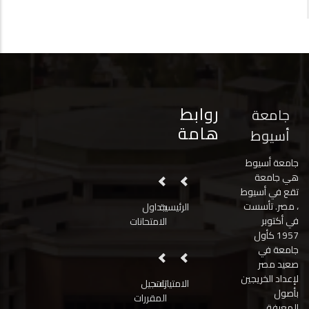
روابط
جامعة
هامة
أسيوط
جامعة أسيوط
هي جامعة
تقع في أسيوط
، مصر. تأسست
الرئيسية
جداول
في أكتوبر
الامتحانات
1957 كأول
جامعة في
صعيد مصر
لإعداد الخريجين
الامتيازات
تسجيل
بأصول
المقررات
المعرفة