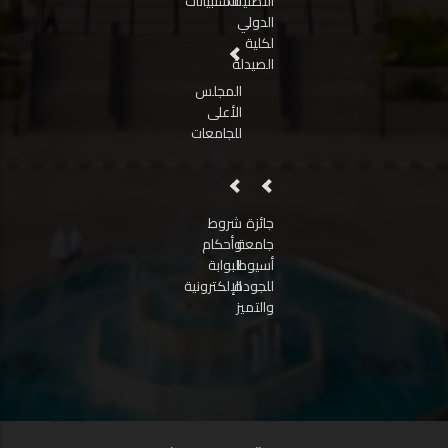
التصنيف
الاستبيانات
الدولي
لكلية
الصيدلة
المجلس
الأعلى
للجامعات
جائزة
شروط
جامعة
وأحكام
أسيوط
البوابة
للجودة
الإلكترونية
والتميز