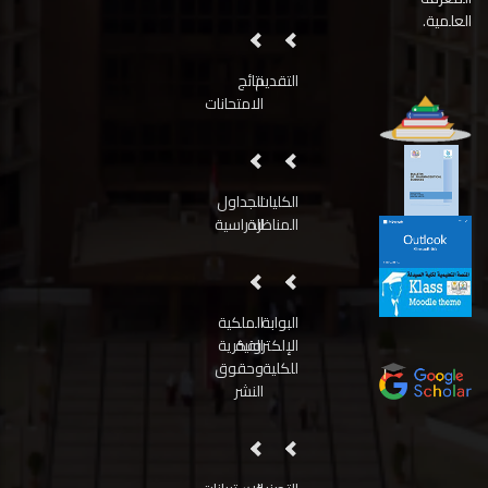
العلمية.
التقديم
نتائج
الامتحانات
الكليات
الجداول
المناظرة
الدراسية
البوابة
الملكية
الإلكترونية
الفكرية
للكلية
وحقوق
النشر