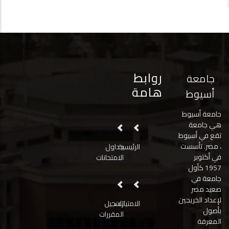
روابط
جامعة
هامة
أسيوط
جامعة أسيوط
هي جامعة
تقع في أسيوط
، مصر. تأسست
الرئيسية
جداول
في أكتوبر
الامتحانات
1957 كأول
جامعة في
صعيد مصر
لإعداد الخريجين
الامتيازات
تسجيل
بأصول
المقررات
المعرفة