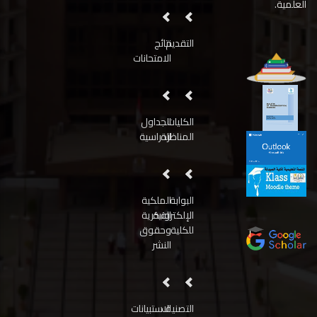
العلمية.
التقديم
نتائج
الامتحانات
الكليات
الجداول
المناظرة
الدراسية
البوابة
الملكية
الإلكترونية
الفكرية
للكلية
وحقوق
النشر
التصنيف
الاستبيانات