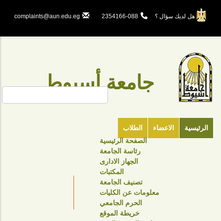
تجاوز
إلى
هل لديك سؤال ؟
088-2354166
complaints@aun.edu.eg
المحتوى
الرئيسي
جامعة أسيوط
بحث
الرئيسية
الاعضاء
الطلاب
الصفحة الرئيسية
TOP
رئاسة الجامعة
HEADER
الجهاز الادارى
NAVIGATION
المكتبات
تصنيف الجامعة
MENU
معلومات عن الكليات
الحرم الجامعي
خريطة الموقع