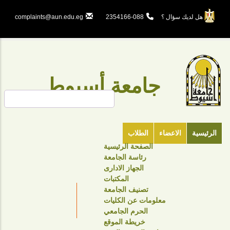
تجاوز
إلى
هل لديك سؤال ؟
088-2354166
complaints@aun.edu.eg
المحتوى
الرئيسي
جامعة أسيوط
بحث
الرئيسية
الاعضاء
الطلاب
الصفحة الرئيسية
TOP
رئاسة الجامعة
HEADER
الجهاز الادارى
NAVIGATION
المكتبات
تصنيف الجامعة
MENU
معلومات عن الكليات
الحرم الجامعي
خريطة الموقع