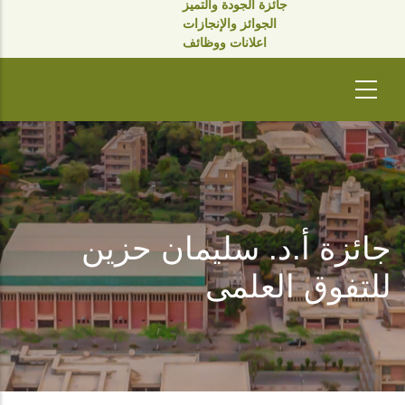
جائزة الجودة والتميز
الجوائز والإنجازات
اعلانات ووظائف
جائزة أ.د. سليمان حزين
للتفوق العلمى