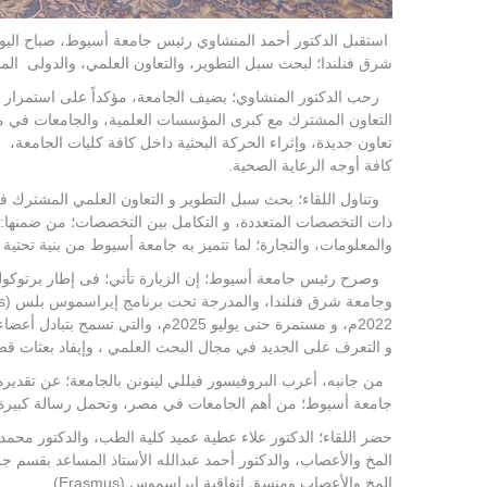
استقبل الدكتور أحمد المنشاوي رئيس جامعة أسيوط، صباح اليوم 
شرق فنلندا؛ لبحث سبل التطوير، والتعاون العلمي، والدولى الم
رحب الدكتور المنشاوي؛ بضيف الجامعة، مؤكداً على استمرار استر
التعاون المشترك مع كبرى المؤسسات العلمية، والجامعات في مخت
تعاون جديدة، وإثراء الحركة البحثية داخل كافة كليات الجامعة،
كافة أوجه الرعاية الصحية.
وتناول اللقاء؛ بحث سبل التطوير و التعاون العلمي المشترك في
ذات التخصصات المتعددة، و التكامل بين التخصصات؛ من ضمنها: ت
والمعلومات، والتجارة؛ لما تتميز به جامعة أسيوط من بنية تحتي
وصرح رئيس جامعة أسيوط؛ إن الزيارة تأتي؛ فى إطار برتوكول
2022م، و مستمرة حتى يوليو 2025م، وال
و التعرف على الجديد في مجال البحث العلمي ، وإيفاد بعثات قصير
من جانبه، أعرب البروفيسور فيللي لينونن بالجامعة؛ عن تقديره
جامعة أسيوط؛ من أهم الجامعات في مصر، وتحمل رسالة كبيرة، و
حضر اللقاء؛ الدكتور علاء عطية عميد كلية الطب، والدكتور مح
المخ والأعصاب، والدكتور أحمد عبدالله الأستاذ المساعد بقسم 
المخ والأعصاب ومنسق اتفاقية إيراسموس (Erasmus).