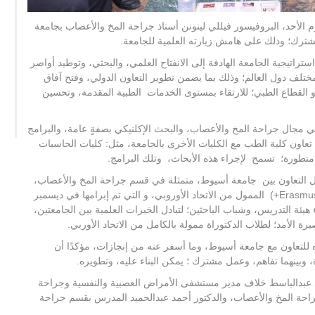
الأحد، البروفيسور فيللي لينونن أستاذ جراحة المخ والأعصاب بجامعة
شترك؛ وذلك على هامش زيارته العلمية للجامعة.
اتيجية الجامعة الهادفة إلى الانفتاح العلمي، والبحثي، وتوطيد أواصر
لف دول العالم؛ وذلك بما يضمن تطوير التعاون الدولي، وفتح آفاق
 و القطاع الطبي؛ للارتقاء بمستوى الخدمات الطبية المقدمة، وتحسين
 مجال جراحة المخ والأعصاب، والبحث الإكلنيكي بصفةٍ عامة، والبرامج
عاون كلية الطب مع الكليات الأخرى بالجامعة، مثل: كليات الحاسبات
ة متطورة؛ تسمح لإجراء هذه الأبحاث، وتلك البرامج.
 التعاون بين جامعة أسيوط، متمثلة في قسم جراحة المخ والأعصاب،
وجامعة شرق فنلندا، والمدرجة تحت برنامج إيراسموس بلس (Erasmus+) الممول من الاتحاد الأوروبي، و التي تم إبرامها في ديسمبر
تي تسمح بتبادل أعضاء هيئة التدريس، وشباب الباحثين؛ لتبادل الخبرات العلمية بين الجامعتين،
ة الأمد؛ لطلاب الدكتوراة ممولة بالكامل من الاتحاد الأوربي.
 للتعاون مع جامعة أسيوط، وما أسفر عنه من إنجازات، مؤكدًا أن
بينهما تفاهم، وعمل مشترك ؛ يمكن البناء عليه، وتطويره.
مد عبدالباسط خلاف مدير مستشفى الأمراض العصبية والنفسية وجراحة
جراحة المخ والأعصاب، والدكتور أحمد عبدالحميد المدرس بقسم جراحة