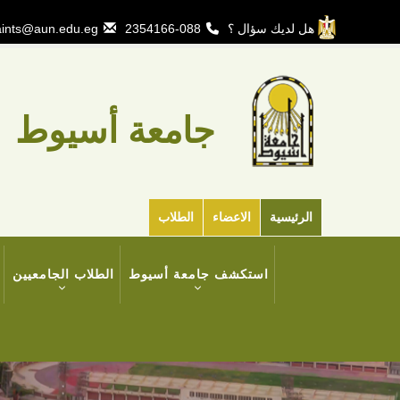
تجاوز
إلى
هل لديك سؤال ؟
088-2354166
ints@aun.edu.eg
المحتوى
الرئيسي
جامعة أسيوط
الرئيسية
الاعضاء
الطلاب
MAIN
استكشف جامعة أسيوط
الطلاب الجامعيين
NAVIGATION