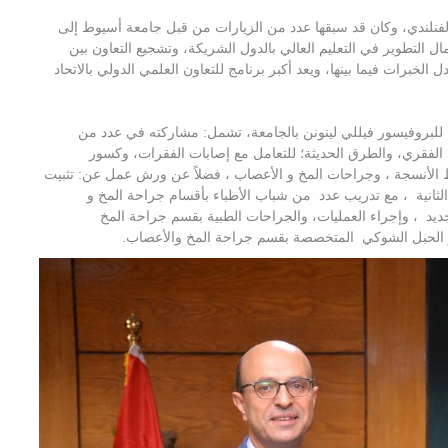
لفنلندي، وكان قد سبقها عدد من الزيارات من قبل جامعة أسيوط إلى
 التطوير في التعليم العالي بالدول الشريكة، وتشجيع التعاون بين
لخبرات فيما بينها، ويعد أكبر برنامج للتعاون العلمي الدولي بالاتحاد
 للبروفيسور فيللي لينونن بالجامعة، تشمل: مشاركته في عدد من
لفقري، والطرق الحديثة؛ للتعامل مع إصابات الفقرات، وكسور
ظ الأنسجة ، وجراحات المخ و الأعصاب ، فضلاً عن ورش عمل عن: تثبيت
و الثانية ، مع تدريب عدد من شباب الأطباء بأقسام جراحة المخ و
ديد ، وإجراء العمليات، والجراحات الطبية بقسم جراحة المخ
 و الحبل الشوكي المتخصصة بقسم جراحة المخ والأعصاب.