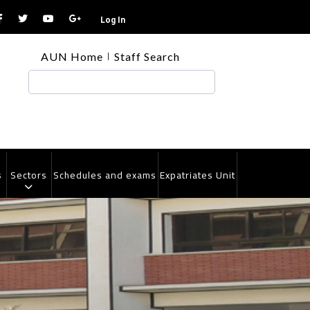
Log In
TOP
AUN Home
Staff Search
HEADER
MENU
Search
s
Sectors
Schedules and exams
Expatriates Unit