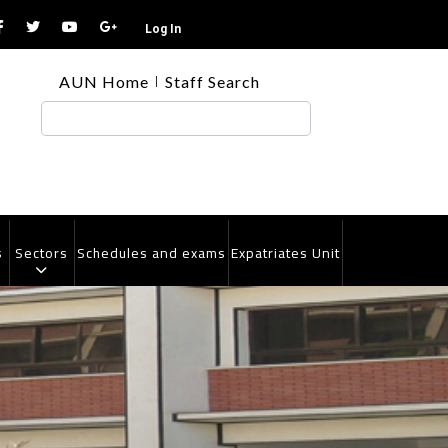
Log In
TOP
AUN Home
Staff Search
HEADER
MENU
Search
s
Sectors
Schedules and exams
Expatriates Unit