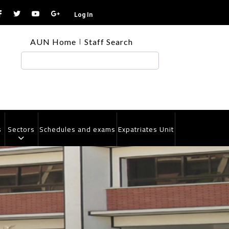
Log In
TOP
AUN Home
Staff Search
HEADER
MENU
Search
s
Sectors
Schedules and exams
Expatriates Unit